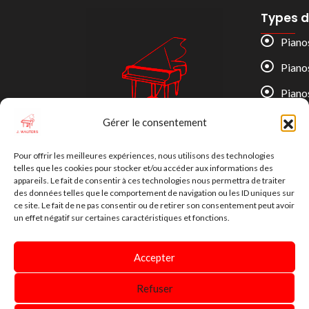
Types d
Piano
Piano
Piano
Gérer le consentement
J. WAUTERS Pianos
L’art du piano, depuis 1830.
Pour offrir les meilleures expériences, nous utilisons des technologies
telles que les cookies pour stocker et/ou accéder aux informations des
appareils. Le fait de consentir à ces technologies nous permettra de traiter
des données telles que le comportement de navigation ou les ID uniques sur
ce site. Le fait de ne pas consentir ou de retirer son consentement peut avoir
un effet négatif sur certaines caractéristiques et fonctions.
Accepter
Refuser
© 2026 J. WAUTERS Pianos. Tous droits réservés.