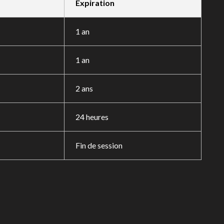
Expiration
1 an
1 an
2 ans
24 heures
Fin de session