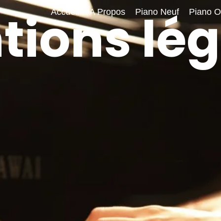
tions lég
Accueil
A Propos
Piano Neuf
Piano O