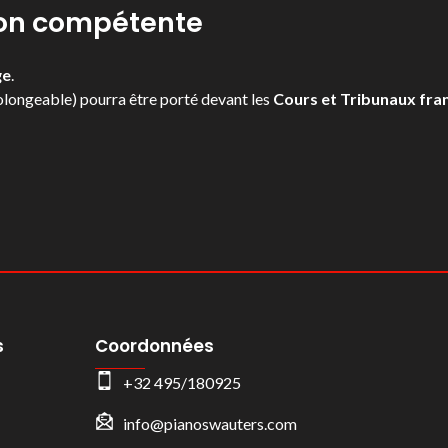
ction compétente
ge
.
prolongeable) pourra être porté devant les
Cours et Tribunaux fra
s
Coordonnées
+32 495/180925
info@pianoswauters.com