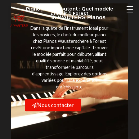
Piano pour débutant : Quel modèle
choisir à Forest
J. WAUTERS Pianos
Dans la quête de l’instrument idéal pour
les novices, le choix du meilleur piano
chez Pianos Wausterschère à Forest
revêt une importance capitale. Trouver
le modèle parfait pour débuter, alliant
qualité sonore et maniabilité, peut
transformer le parcours
d’apprentissage. Explorez des options
variées pour une expérience
enrichissante.
Nous contacter