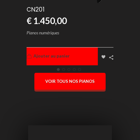
CN201
CA
€
1.450,00
€
Pianos numériques
Pian
Ajouter au panier
VOIR TOUS NOS PIANOS