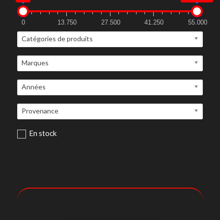
0
13.750
27.500
41.250
55.000
Catégories de produits
Marques
Années
Provenance
En stock