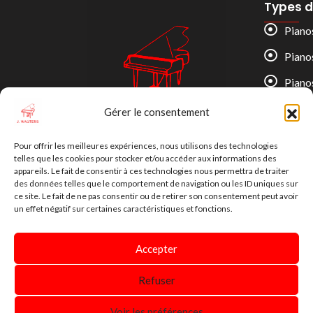
Types d
Piano
Piano
Piano
Gérer le consentement
J. WAUTERS Pianos
L’art du piano, depuis 1830.
Pour offrir les meilleures expériences, nous utilisons des technologies
telles que les cookies pour stocker et/ou accéder aux informations des
appareils. Le fait de consentir à ces technologies nous permettra de traiter
des données telles que le comportement de navigation ou les ID uniques sur
ce site. Le fait de ne pas consentir ou de retirer son consentement peut avoir
un effet négatif sur certaines caractéristiques et fonctions.
Accepter
Refuser
© 2026 J. WAUTERS Pianos. Tous droits réservés.
Voir les préférences