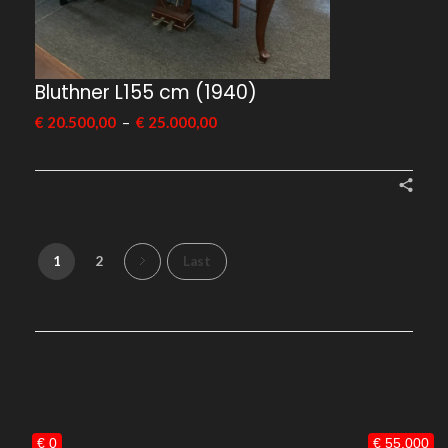
Bluthner L155 cm (1940)
–
€
20.500,00
€
25.000,00
1
2
Last
€ 0
€ 55.000