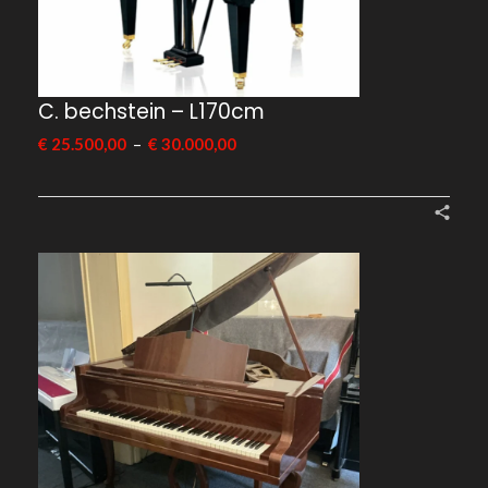
C. bechstein – L170cm
–
€
25.500,00
€
30.000,00