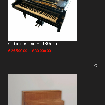
C. bechstein – L180cm
–
€
25.500,00
€
30.000,00