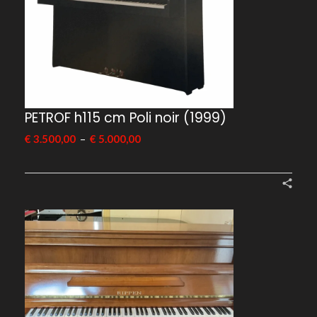
PETROF h115 cm Poli noir (1999)
–
€
3.500,00
€
5.000,00