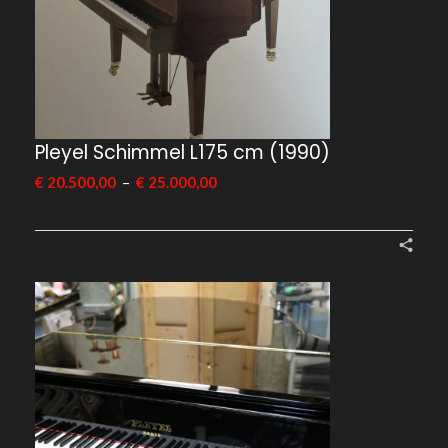
Pleyel Schimmel L175 cm (1990)
–
€
20.500,00
€
25.000,00